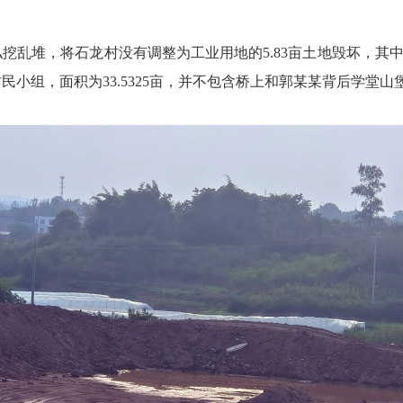
挖乱堆，将石龙村没有调整为工业用地的5.83亩土地毁坏，其中
小组，面积为33.5325亩，并不包含桥上和郭某某背后学堂山堡