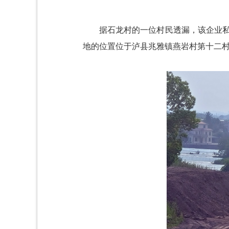
据石龙村的一位村民透漏，该企业私
地的位置位于泸县兆雅镇燕岩村第十二村民