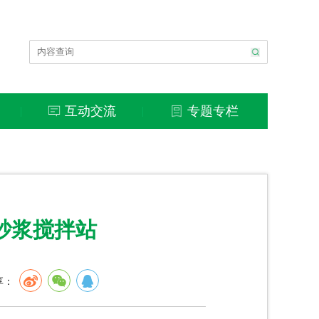
互动交流
专题专栏
|
|
砂浆搅拌站
享：