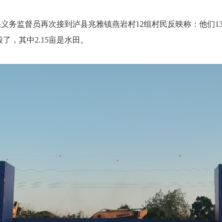
义务监督员再次接到泸县兆雅镇燕岩村12组村民反映称：他们13
毁了，其中2.15亩是水田。