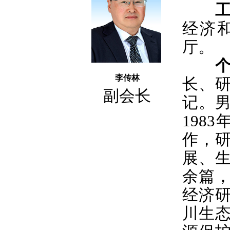
经济
厅。
李传林
长、
副会长
记
。男
198
作，
展、生
余篇
经济
川生