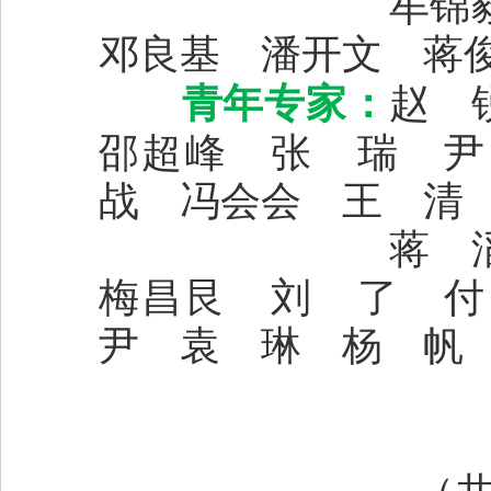
牟锦
邓良基 潘开文
蒋
青年专家
：
赵 
邵超峰 张 瑞 尹
战 冯会会 王 清
蒋 滔 陈晓
梅昌艮 刘 了 付
尹 袁 琳 杨 帆