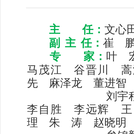
主 任：
文心
副
主
任：
崔 
专 家：
叶 
马茂江 谷晋川 蒿
先
麻泽龙 董进智
刘宇
李自胜 李远辉 
理
朱 涛
赵晓明